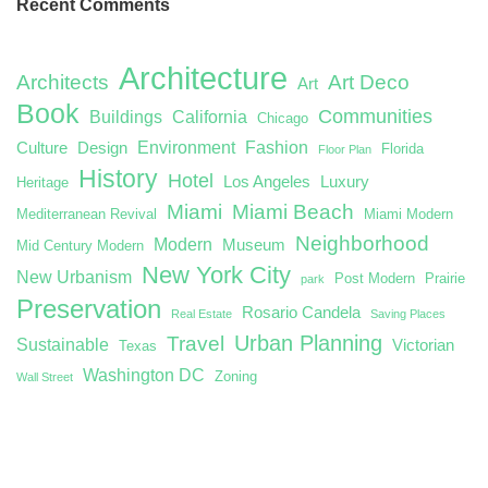
Recent Comments
Architecture
Architects
Art Deco
Art
Book
Communities
Buildings
California
Chicago
Environment
Fashion
Culture
Design
Florida
Floor Plan
History
Hotel
Los Angeles
Luxury
Heritage
Miami
Miami Beach
Mediterranean Revival
Miami Modern
Neighborhood
Modern
Museum
Mid Century Modern
New York City
New Urbanism
Post Modern
Prairie
park
Preservation
Rosario Candela
Real Estate
Saving Places
Urban Planning
Travel
Sustainable
Victorian
Texas
Washington DC
Zoning
Wall Street